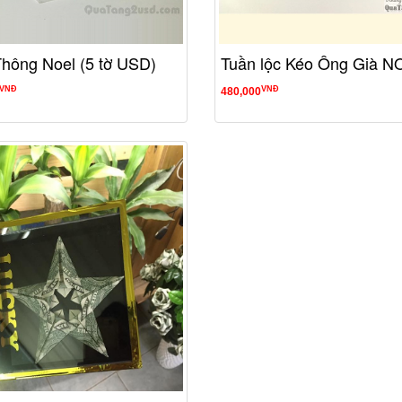
hông Noel (5 tờ USD)
Tuần lộc Kéo Ông Già N
VNĐ
VNĐ
480,000