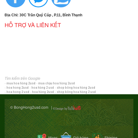
Địa Chỉ: 30C Trần Quý Cáp , P.11, Bình Thạnh
HỖ TRỢ VÀ LIÊN KẾT
Tìm kiếm trên Google
-
mua hoa hồng 2usd
-
mua chậu hoa hồng 2usd
-
hoa hong 2usd
-
hoa hồng 2 usd
-
shop bông hoa hồng 2usd
-
hoa hong 2 usd
-
hoa hồng 2usd
-
shop bông hoa hồng 2 usd
© BongHong2usd.com |
Maps
Giỏ hàng
Shiping