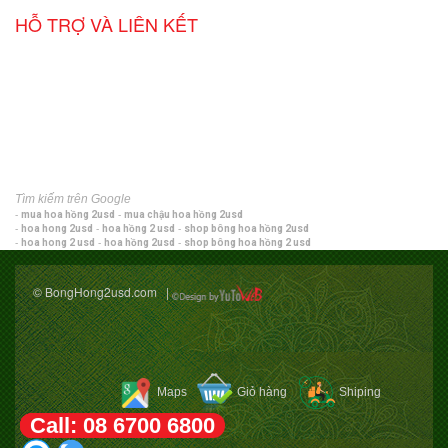
HỖ TRỢ VÀ LIÊN KẾT
Tìm kiếm trên Google
-
mua hoa hồng 2usd
-
mua chậu hoa hồng 2usd
-
hoa hong 2usd
-
hoa hồng 2 usd
-
shop bông hoa hồng 2usd
-
hoa hong 2 usd
-
hoa hồng 2usd
-
shop bông hoa hồng 2 usd
© BongHong2usd.com |
Maps
Giỏ hàng
Shiping
Call: 08 6700 6800